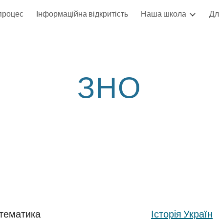
 процес
Інформаційна відкритість
Наша школа
Дл
ip to main content
Skip to navigat
ЗНО
тематика
Історія Україн