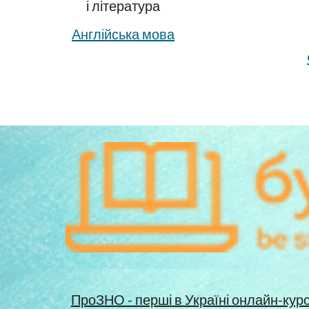
і література
Англійська мова
ПроЗНО - перші в Україні онлайн-кур