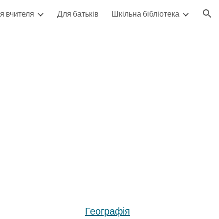
я вчителя
Для батьків
Шкільна бібліотека
ion
Географія